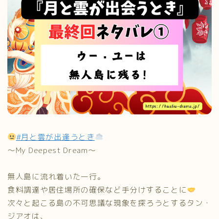
#月と雲が出逢うとき
〜My Deepest Dream〜
無人島に流れ着いた一行。
食料調達や居住場所の確保など手分けすることに
次々と起こる島の不可思議な現象を探ろうとするタン・
ジアオは、