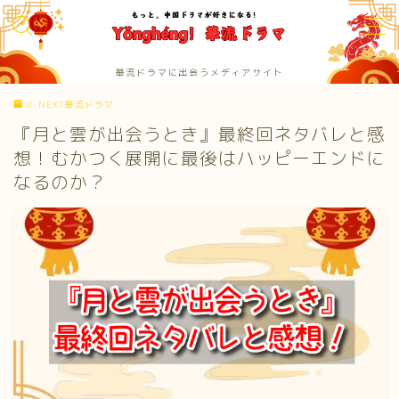
MENU
華流ドラマに出会うメディアサイト
お問い合わせ
U-NEXT華流ドラマ
カテゴリー
サイトマップ
『月と雲が出会うとき』最終回ネタバレと感
サンプルページ
想！むかつく展開に最後はハッピーエンドに
トップページ
なるのか？
プライバシーポリシー
メディアコンテンツポリシー
華流ドラマNAVI編集部：プロフィール
運営者情報 / 会社概要