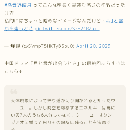
#乌云遇皎月
ってこんな明るく微笑む感じの作品だった
け⁇
私的にはちょっと暗めなイメージなんだけど…
#月と雲
が出逢うとき
pic.twitter.com/SzE24BZaxL
— 燁燁 (@SVmpT5HKTyBSou0)
April 20, 2023
中国ドラマ『月と雲が出会うとき』の最終回あらすじは
こちら↓
天体現象によって帰り道が切り開かれると知ったウ
ー・ユー。しかし時空を転移するエネルギーは島に
いる7人のうち6人分しかなく、ウー・ユーはタン・
ジアオに黙って独りその場所に残ることを決意す
る。