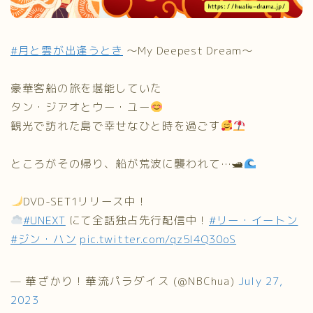
#月と雲が出逢うとき
〜My Deepest Dream〜
豪華客船の旅を堪能していた
タン・ジアオとウー・ユー
観光で訪れた島で幸せなひと時を過ごす
ところがその帰り、船が荒波に襲われて…🛥
DVD-SET1リリース中！
#UNEXT
にて全話独占先行配信中！
#リー・イートン
#ジン・ハン
pic.twitter.com/qz5l4Q30oS
— 華ざかり！華流パラダイス (@NBChua)
July 27,
2023