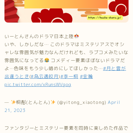
いーとんさんのドラマ日本上陸
いや、しかしだな… このドラマはミステリアスでオシ
ャレな雰囲気が魅力なんだけれども、ラブコメみたいな
雰囲気になってる
コメディー要素ほぼないドラマだ
よ…色味をもう少し暗めにしてほしかった…
#月と雲が
出逢うとき
(
#乌云遇皎月
)
#李一桐
#金瀚
pic.twitter.com/xRunsWVgog
—
桐彤(とんとん)
(@yitong_xiaotong)
April
21, 2023
ファンタジーとミステリー要素を同時に楽しめた作品で